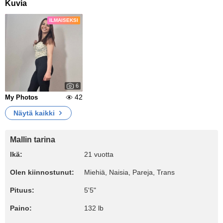
Kuvia
ILMAISEKSI
6
42
My Photos
Näytä kaikki
Mallin tarina
Ikä:
21 vuotta
Olen kiinnostunut:
Miehiä, Naisia, Pareja, Trans
Pituus:
5'5"
Paino:
132 lb