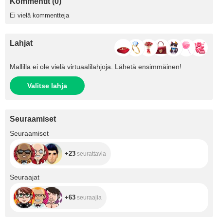
Kommentit (0)
Ei vielä kommentteja
Lahjat
Mallilla ei ole vielä virtuaalilahjoja. Lähetä ensimmäinen!
Valitse lahja
Seuraamiset
+23
Seuraamiset
+23
seurattavia
+63
Seuraajat
+63
seuraajia