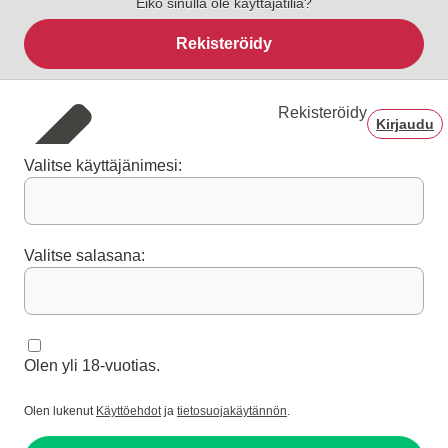
Eikö sinulla ole käyttäjätiliä?
Rekisteröidy
Rekisteröidy
Kirjaudu
Valitse käyttäjänimesi:
Valitse salasana:
Olen yli 18-vuotias.
Olen lukenut
Käyttöehdot
ja
tietosuojakäytännön
.