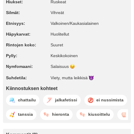
Hiukset:
Ruskeat
Silmät:
Vihreät
Etnisyys:
Valkoinen/Kaukasialainen
Häpykarvat:
Huolitellut
Rintojen koko:
Suuret
Pylly:
Keskikokoinen
Nymfomaani:
Salaisuus
Suhdetila:
Viety, mutta
leikkisä
Kiinnostuksen kohteet
chattailu
jalkafetissi
ei nussimista
tanssia
hieronta
kiusoittelu
p