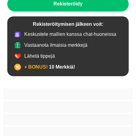
Rekisteröidy
Rekisteröitymisen jälkeen voit:
Keskustele mallien kanssa chat-huoneissa
Vastaanota ilmaisia merkkejä
Lähetä tippejä
+ BONUS!
10 Merkkiä!
18+ teinejä
Aasialaisia
Ajeltuja pilluja
Anaali