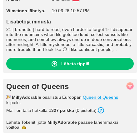
Viimeinen lähetys:
10.06.26 10:57 PM
Lisätietoja minusta
21 | brunette | hard to read, even harder to forget ✨ I disappear
into the mountains when life gets too loud, collect sunsets like
memories, and somehow always end up in deep conversations
after midnight. A little mysterious, a little sarcastic, and probably
more trouble than I look like 😏 I like confident people,
spontaneous plans, and chemistry you can feel through the
screen. If you know how to flirt without being boring… we might
Lähetä tippiä
get along dangerously well.
Queen of Queens
MillyAdorable
osallistuu Euroopan
Queen of Queens
kilpailu.
Malli on tällä hetkellä
1327 paikka
(0 pistettä).
Lähetä Tokenit, jotta
MillyAdorable
pääsee lähemmäksi
voittoa!