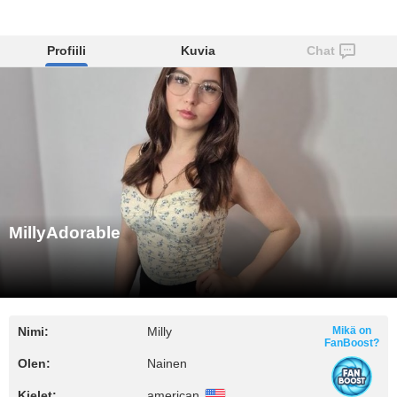
MillyAdorable
Kategoriat
Profiili
Kuvia
Chat
MillyAdorable
Nimi:
Milly
Mikä on
FanBoost?
Olen:
Nainen
Kielet:
american