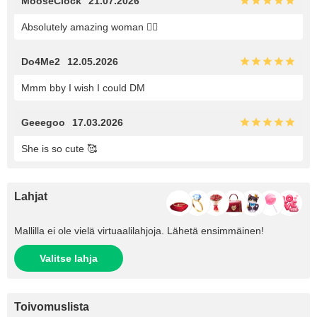
MooseClock
21.07.2026
Absolutely amazing woman ❤️‍🔥
Do4Me2
12.05.2026
Mmm bby I wish I could DM
Geeegoo
17.03.2026
She is so cute 🥰
Lahjat
Mallilla ei ole vielä virtuaalilahjoja. Lähetä ensimmäinen!
Valitse lahja
Toivomuslista