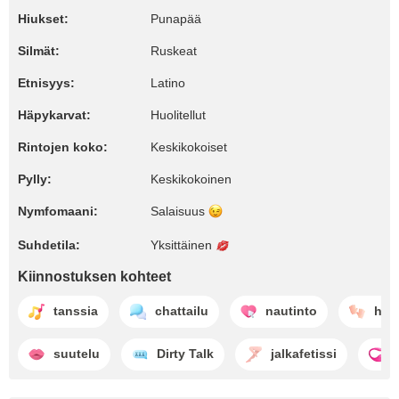
Hiukset:
Punapää
Silmät:
Ruskeat
Etnisyys:
Latino
Häpykarvat:
Huolitellut
Rintojen koko:
Keskikokoiset
Pylly:
Keskikokoinen
Nymfomaani:
Salaisuus
Suhdetila:
Yksittäinen
Kiinnostuksen kohteet
tanssia
chattailu
nautinto
han
suutelu
Dirty Talk
jalkafetissi